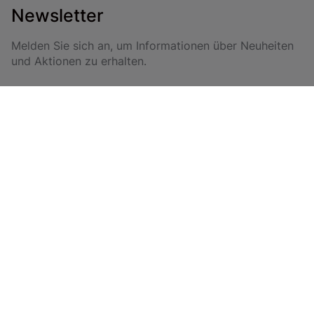
Newsletter
Melden Sie sich an, um Informationen über Neuheiten
und Aktionen zu erhalten.
Anmelden
Durch das Abonnieren erklären Sie sich mit unseren Allgemeinen
Geschäftsbedingungen und unserer Datenschutzrichtlinie einverstanden.
Modern Furniture
MwSt.-Nummer: PL9970159119