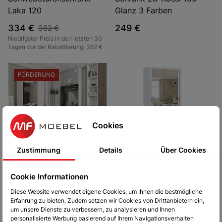
Laka 120
Glanz 3 Farben
334 €
249 €
382 €
Niedrigster Preis in den letzten 30
Tagen vor der Rabattierung: 382 €
FÖRDERUNG
Cookies
Zustimmung
Details
Über Cookies
Schwebetürenschrank
Schwebetürenschrank
Grab 120
Lakas 120 mit Spiegeln
Cookie Informationen
Weiß
359 €
420 €
Diese Website verwendet eigene Cookies, um Ihnen die bestmögliche
Niedrigster Preis in den letzten 30
358 €
Erfahrung zu bieten. Zudem setzen wir Cookies von Drittanbietern ein,
Tagen vor der Rabattierung: 420 €
um unsere Dienste zu verbessern, zu analysieren und Ihnen
personalisierte Werbung basierend auf Ihrem Navigationsverhalten