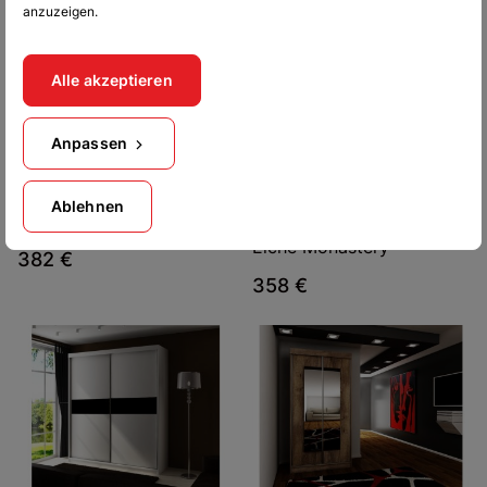
anzuzeigen.
Alle akzeptieren
Anpassen
Schwebetürenschrank
Schwebetürenschrank
Ablehnen
Deloro 120
Lakas 120 mit Spiegel
Eiche Monastery
382 €
358 €