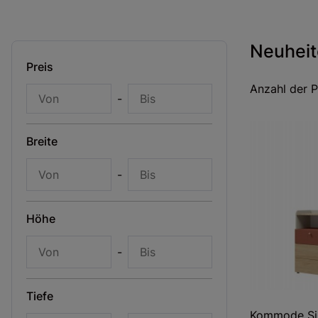
Neuhei
Preis
Anzahl der 
-
Breite
-
Höhe
-
Tiefe
Kommode Si