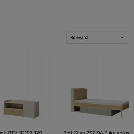
Relevanz
ank-RTV 1D1SZ 120
Bett Silva 2SZ 94 Eukalyptus