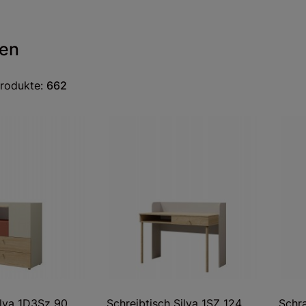
ten
Produkte:
662
lva 1D3Sz 90
Schreibtisch Silva 1SZ 124
Schr