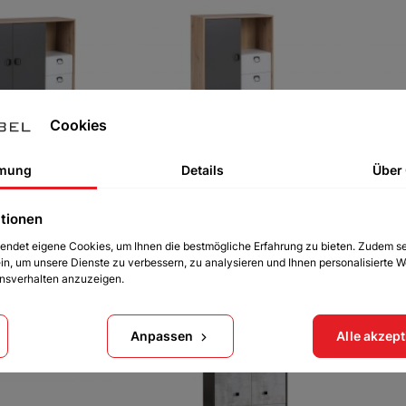
Cookies
ena 2D2SZ 120
Kommode Elena 1D2SZ 80
Schre
mung
Details
Über
120
201 €
tionen
154 
endet eigene Cookies, um Ihnen die bestmögliche Erfahrung zu bieten. Zudem s
ein, um unsere Dienste zu verbessern, zu analysieren und Ihnen personalisierte 
onsverhalten anzuzeigen.
Anpassen
Alle akzep