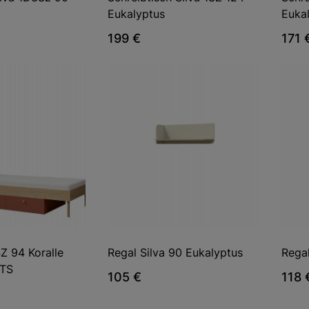
Eukalyptus
Euka
199 €
171 
SZ 94 Koralle
Regal Silva 90 Eukalyptus
Regal
TS
105 €
118 