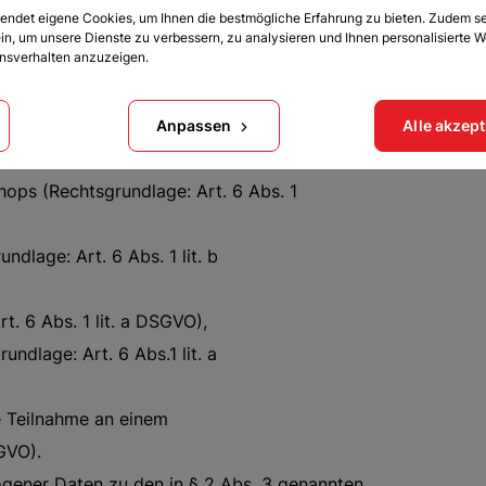
endet eigene Cookies, um Ihnen die bestmögliche Erfahrung zu bieten. Zudem s
u folgenden Zwecken:
ein, um unsere Dienste zu verbessern, zu analysieren und Ihnen personalisierte 
onsverhalten anzuzeigen.
hops zuzugreifen und dessen Inhalt zu
 Newsletters durch den Nutzer des
Anpassen
Alle akzep
hops (Rechtsgrundlage: Art. 6 Abs. 1
dlage: Art. 6 Abs. 1 lit. b
. 6 Abs. 1 lit. a DSGVO),
ndlage: Art. 6 Abs.1 lit. a
e Teilnahme an einem
GVO).
gener Daten zu den in § 2 Abs. 3 genannten