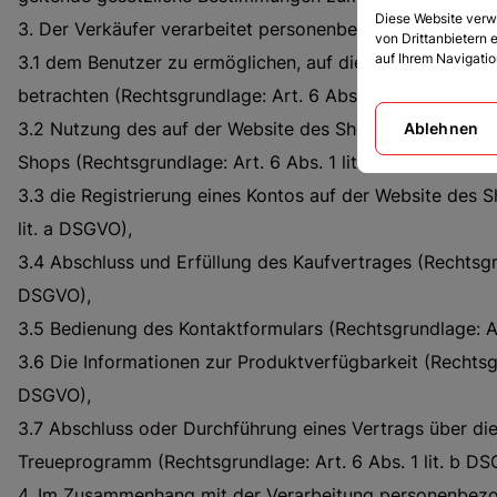
Diese Website verw
3. Der Verkäufer verarbeitet personenbezogene Daten z
von Drittanbietern 
auf Ihrem Navigati
3.1 dem Benutzer zu ermöglichen, auf die Website des S
betrachten (Rechtsgrundlage: Art. 6 Abs. 1 lit. a DSGVO),
3.2 Nutzung des auf der Website des Shops verfügbaren
Ablehnen
Shops (Rechtsgrundlage: Art. 6 Abs. 1 lit. a DSGVO),\
3.3 die Registrierung eines Kontos auf der Website des S
lit. a DSGVO),
3.4 Abschluss und Erfüllung des Kaufvertrages (Rechtsgrun
DSGVO),
3.5 Bedienung des Kontaktformulars (Rechtsgrundlage: Art
3.6 Die Informationen zur Produktverfügbarkeit (Rechtsgru
DSGVO),
3.7 Abschluss oder Durchführung eines Vertrags über di
Treueprogramm (Rechtsgrundlage: Art. 6 Abs. 1 lit. b DS
4. Im Zusammenhang mit der Verarbeitung personenbezo