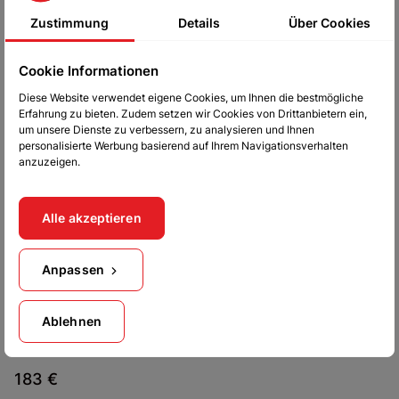
Zustimmung
Details
Über Cookies
Schreibtisch Anna 130
Schreibtisch mit
Schwarz Onyks
Container Anna 2S 130
Cookie Informationen
Eiche Grand/Schwarz
112 €
Onyks
Diese Website verwendet eigene Cookies, um Ihnen die bestmögliche
183 €
Erfahrung zu bieten. Zudem setzen wir Cookies von Drittanbietern ein,
um unsere Dienste zu verbessern, zu analysieren und Ihnen
personalisierte Werbung basierend auf Ihrem Navigationsverhalten
anzuzeigen.
Alle akzeptieren
Anpassen
Schreibtisch mit
Ablehnen
Container Anna 2S 130
Schwarz Onyks/Eiche
Grand
183 €