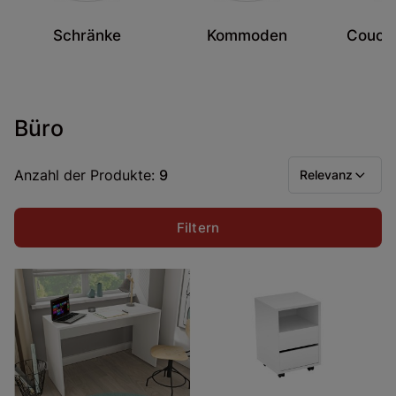
Schränke
Kommoden
Coucht
T
Büro
Anzahl der Produkte:
9
Relevanz
Filtern