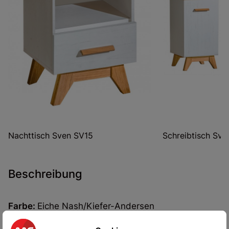
Nachttisch Sven SV15
Schreibtisch Sve
Beschreibung
Farbe:
Eiche Nash/Kiefer-Andersen