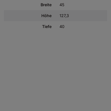
Breite
45
Höhe
127,3
Tiefe
40
Zuständige Stelle
DOLMAR MEBLE Spółka z ograniczoną
odpowiedzialnością
Land:
PL
Straße:
Donaborów 62
Postleitzahl:
63-604
Stadt:
Baranów
E-Mail-Adresse:
biuro@dolmar.pl
Telefon:
515418880