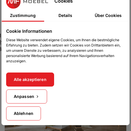
Ausführung:
Matt
Cookies
Anzahl der Schubladen
:
1
Zustimmung
Details
Über Cookies
Maße
:
Cookie Informationen
Breite 45 cm
Diese Website verwendet eigene Cookies, um Ihnen die bestmögliche
Tiefe 40 cm
Erfahrung zu bieten. Zudem setzen wir Cookies von Drittanbietern ein,
Höhe 127,3 cm
um unsere Dienste zu verbessern, zu analysieren und Ihnen
personalisierte Werbung basierend auf Ihrem Navigationsverhalten
Die Weitere Möbel aus dem System-Sven sind
anzuzeigen.
erhältlich
HIER
Alle akzeptieren
Anpassen
Ablehnen