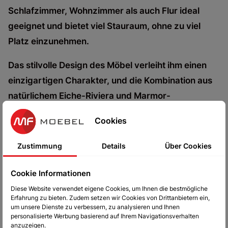
Schlafzimmer, Wohnzimmer als auch Flur ideal
geeignet und bietet viel Stauraum, ohne zu viel
Platz einzunehmen.
Das stilvolle Design des Möbel verleiht ihm einen
einzigartigen Charakter, und die Kombination aus
natürlichem Eiche-Riviera und Marmor-
Bianco verleiht ihm Eleganz und Gemütlichkeit.
Cookies
Diese Kommode wird sowohl zu einem praktischen
Aufbewahrungsort als auch zu einem dekorativen
Zustimmung
Details
Über Cookies
Designelement in Ihrem Raum.
Cookie Informationen
Die Montage der Kommode ist einfach und intuitiv,
Diese Website verwendet eigene Cookies, um Ihnen die bestmögliche
sodass sie schnell und mühelos zusammengebaut
Erfahrung zu bieten. Zudem setzen wir Cookies von Drittanbietern ein,
um unsere Dienste zu verbessern, zu analysieren und Ihnen
werden kann. Darüber hinaus sorgen die stabilen
personalisierte Werbung basierend auf Ihrem Navigationsverhalten
anzuzeigen.
Füße der Kommode für Standfestigkeit und