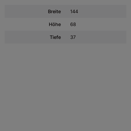
Breite
144
Höhe
68
Tiefe
37
Zuständige Stelle
FABRYKA MEBLI PIASKI HENRYK KACZOROWSKI
SPÓŁKA Z O.O.
Land:
PL
Straße:
Piaski 1c
Postleitzahl:
63-645
Stadt:
Łęka Opatowska
E-Mail-Adresse:
sprzedaz3@piaski.com.pl
Telefon: