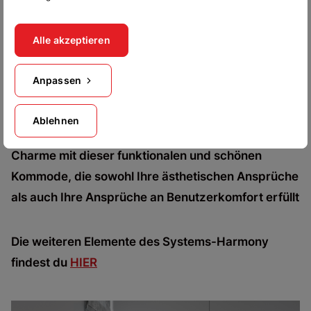
ermöglichen eine einfache Reinigung unter dem
Möbel.
Alle akzeptieren
Die Harmony-Kommode mit den Maßen 144 cm x
Anpassen
68 cm x 37 cm ist die ideale Lösung für alle, die
nach einem praktischen und stilvollen Möbel zur
Ablehnen
Aufbewahrung suchen. Verleihen Sie Ihrem Raum
Charme mit dieser funktionalen und schönen
Kommode, die sowohl Ihre ästhetischen Ansprüche
als auch Ihre Ansprüche an Benutzerkomfort erfüllt
Die weiteren Elemente des Systems-Harmony
findest du
HIER