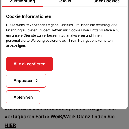
Zustimmung
Details
Über Cookies
Merkmale
:
Cookie Informationen
-
Laminierte Platte mit einer Stärke von 16 mm
Diese Website verwendet eigene Cookies, um Ihnen die bestmögliche
Erfahrung zu bieten. Zudem setzen wir Cookies von Drittanbietern ein,
-
Die Kommode verfügt über 3 Schubladen und 2
um unsere Dienste zu verbessern, zu analysieren und Ihnen
Türen
personalisierte Werbung basierend auf Ihrem Navigationsverhalten
anzuzeigen.
-
Schmutzabweisende Platte
Alle akzeptieren
-
Der Korpus ist mit ABS-Kanten versehen
Anpassen
-
Leiste aus MDF-Platte
- F
ronten aus MDF-Platte in Hochglanz.
Ablehnen
Die Weitere Elemente des Systems-Norge in der
verfügbaren Farbe Weiß/Weiß Glanz finden Sie
HIER