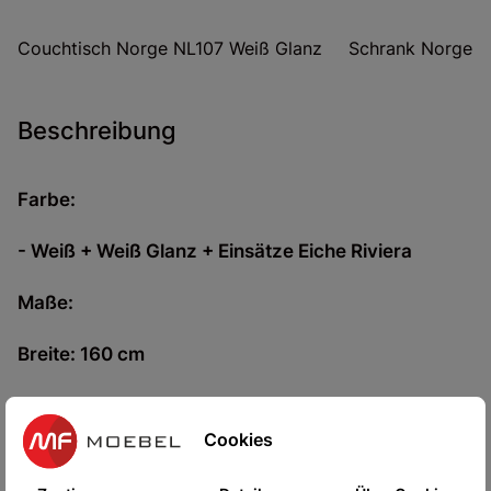
Couchtisch Norge NL107 Weiß Glanz
Schrank Norge N
Beschreibung
Farbe
:
- Weiß + Weiß Glanz + Einsätze Eiche Riviera
Maße
:
Breite
: 160 cm
Höhe
: 83 cm
Cookies
Tiefe: 40 cm