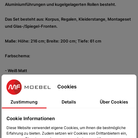
Aluminiumführungen und kugelgelagerten Rollen besteht.
Das Set besteht aus: Korpus, Regalen, Kleiderstange, Montageset
und Glas-/Spiegel-Fronten.
Maße
:
Höhe
: 216 cm;
Breite
: 200 cm;
Tiefe
: 61 cm
Farbschema
:
-
Weiß Matt
- Schwarz matt
Cookies
- Sonoma Eiche
Zustimmung
Details
Über Cookies
- Wenge
Cookie Informationen
Diese Website verwendet eigene Cookies, um Ihnen die bestmögliche
- Grafitgrau
Erfahrung zu bieten. Zudem setzen wir Cookies von Drittanbietern ein,