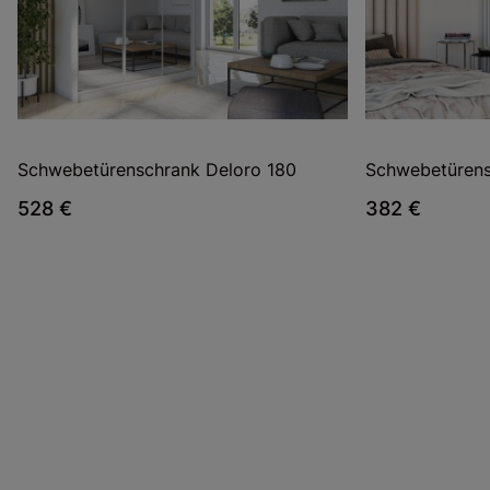
Schwebetürenschrank Deloro 180
Schwebetürens
528 €
382 €
Zuständige Stelle
ANNA SZYMAŃSKA MARPOL
Land:
PL
Straße:
Trębaczów 153 A
Postleitzahl:
63-642